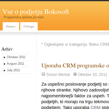
Vse o podjetju Bokosoft
Programska oprema po meri
Domov
O blogu
* Ogledujete si kategorijo ‘Boko CRM
Arhiv
Oktober 2011
Uporaba CRM programske op
Avgust 2011
Julij 2011
Simon Merlak
Oktober 10, 2011
Za uspešno poslovanje podjetij s
njihove stranke. Njihovo zadovoljs
najpomembnejši faktor za uspeh. T
podjetjih, ki morajo na trgu tekmov
podjetjem. Tako uporaba
CRM
sist