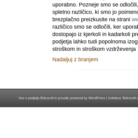
uporabno. Pozneje smo se odločili, 
spletno različico, ki smo jo poime
brezplačno preizkusite na strani
w
različico smo se odločili, ker upora
dostopajo iz kjerkoli in kadarkoli 
podjetja lahko tudi popolnoma izo
stroškom in stroškom vzdrževenja
Nadaljuj z branjem
Vse o podjetju Bokosoft is proudly powered by
WordPress
| Izdelava:
Bokosoft d