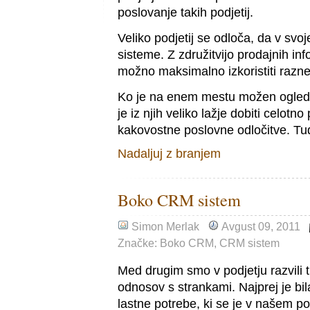
poslovanje takih podjetij.
Veliko podjetij se odloča, da v sv
sisteme. Z združitvijo prodajnih inf
možno maksimalno izkoristiti razne 
Ko je na enem mestu možen ogled v
je iz njih veliko lažje dobiti celotn
kakovostne poslovne odločitve. Tu
Nadaljuj z branjem
Boko CRM sistem
Simon Merlak
Avgust 09, 2011
Značke:
Boko CRM
,
CRM sistem
Med drugim smo v podjetju razvili 
odnosov s strankami. Najprej je bil
lastne potrebe, ki se je v našem p