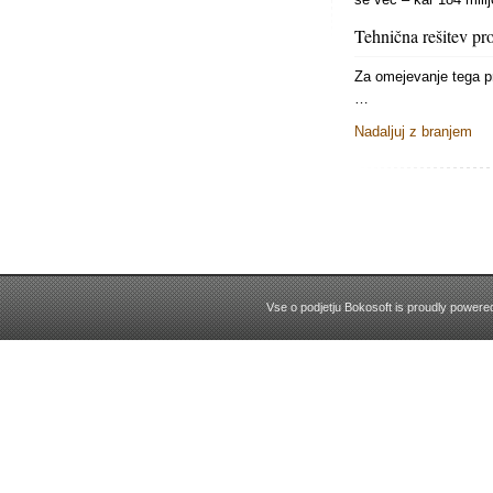
Tehnična rešitev p
Za omejevanje tega p
…
Nadaljuj z branjem
Vse o podjetju Bokosoft is proudly power