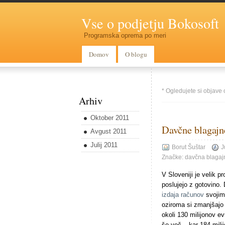
Vse o podjetju Bokosoft
Programska oprema po meri
Domov
O blogu
* Ogledujete si objave
Arhiv
Oktober 2011
Davčne blagajn
Avgust 2011
Julij 2011
Borut Šuštar
J
Značke:
davčna blagaj
V Sloveniji je velik 
poslujejo z gotovino. 
izdaja računov
svojim 
oziroma si zmanjšajo 
okoli 130 milijonov e
še več – kar 184 mili