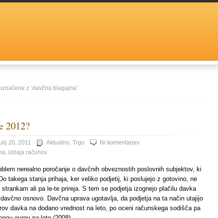
 označene z ‘davčna blagajna’
e 2012?
ulij 20, 2011
Aktualno
,
Trgo
Ni komentarjev
na
,
izdaja računov
problem nerealno poročanje o davčnih obveznostih poslovnih subjektov, ki
Do takega stanja prihaja, ker veliko podjetij, ki poslujejo z gotovino, ne
strankam ali pa le-te prireja. S tem se podjetja izognejo plačilu davka
davčno osnovo. Davčna uprava ugotavlja, da podjetja na ta način utajijo
vrov davka na dodano vrednost na leto, po oceni računskega sodišča pa
jonov evrov na leto (2008).