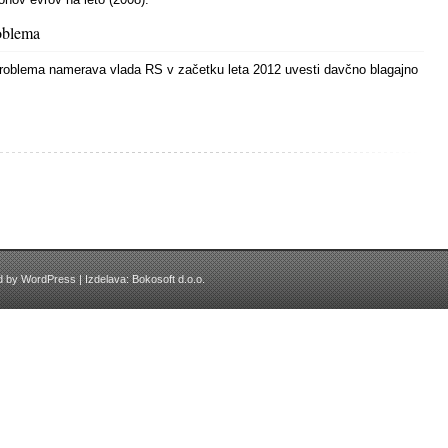
roblema
roblema namerava vlada RS v začetku leta 2012 uvesti davčno blagajno
ed by
WordPress
| Izdelava:
Bokosoft d.o.o.